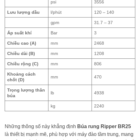
psi
3556
Lưu lượng dầu
l/phút
120 – 140
gpm
31.7 – 37
Áp suất khí
Bar
3
Chiều cao (A)
mm
2468
Chiều dài (B)
mm
1208
Chiều rộng (C)
mm
806
Khoảng cách
mm
470
chốt (D)
Trọng lượng thân
lb
4938
búa
kg
2240
Những thông số này khẳng định
Búa rung Ripper BR25
là thiết bị mạnh mẽ, phù hợp với máy đào tầm trung, mang