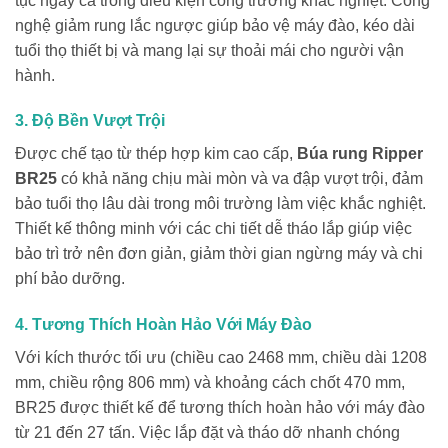
tục ngay cả trong điều kiện công trường khắc nghiệt. Công
nghệ giảm rung lắc ngược giúp bảo vệ máy đào, kéo dài
tuổi thọ thiết bị và mang lại sự thoải mái cho người vận
hành.
3. Độ Bền Vượt Trội
Được chế tạo từ thép hợp kim cao cấp,
Búa rung Ripper
BR25
có khả năng chịu mài mòn và va đập vượt trội, đảm
bảo tuổi thọ lâu dài trong môi trường làm việc khắc nghiệt.
Thiết kế thông minh với các chi tiết dễ tháo lắp giúp việc
bảo trì trở nên đơn giản, giảm thời gian ngừng máy và chi
phí bảo dưỡng.
4. Tương Thích Hoàn Hảo Với Máy Đào
Với kích thước tối ưu (chiều cao 2468 mm, chiều dài 1208
mm, chiều rộng 806 mm) và khoảng cách chốt 470 mm,
BR25 được thiết kế để tương thích hoàn hảo với máy đào
từ 21 đến 27 tấn. Việc lắp đặt và tháo dỡ nhanh chóng