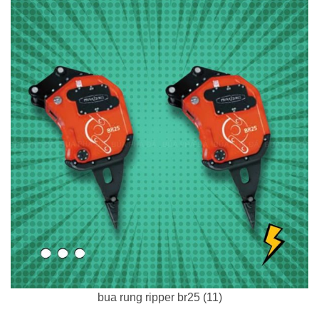
bua rung ripper br25 (11)