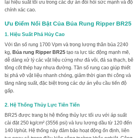
lại hiệu suất tối ưu trong các dự án đòi hỏi sức mạnh và độ
chính xác cao.
Ưu Điểm Nổi Bật Của Búa Rung Ripper BR25
1. Hiệu Suất Phá Hủy Cao
Với tần số rung 1700 Vpm và trọng lượng thân búa 2240
kg,
Búa rung Ripper BR25
tạo ra lực tác động mạnh mẽ,
dễ dàng xử lý các vật liệu cứng như đá vôi, đá sa thạch, bê
tông cốt thép hay nhựa đường. Tần số rung cao giúp thiết
bị phá vỡ vật liệu nhanh chóng, giảm thời gian thi công và
tăng năng suất, đặc biệt trong các dự án yêu cầu tiến độ
gấp.
2. Hệ Thống Thủy Lực Tiên Tiến
BR25 được trang bị hệ thống thủy lực tối ưu với áp suất
cài đặt 250 kg/cm² (3556 psi) và lưu lượng dầu từ 120 đến
140 l/phút. Hệ thống này đảm bảo hoạt động ổn định, liên