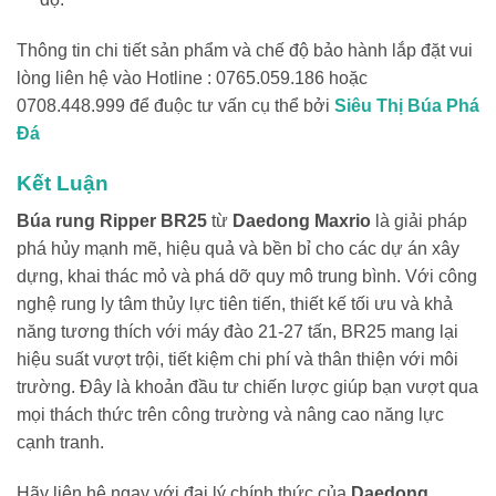
Thông tin chi tiết sản phẩm và chế độ bảo hành lắp đặt vui
lòng liên hệ vào Hotline : 0765.059.186 hoặc
0708.448.999 để đuộc tư vấn cụ thể bởi
Siêu Thị Búa Phá
Đá
Kết Luận
Búa rung Ripper BR25
từ
Daedong Maxrio
là giải pháp
phá hủy mạnh mẽ, hiệu quả và bền bỉ cho các dự án xây
dựng, khai thác mỏ và phá dỡ quy mô trung bình. Với công
nghệ rung ly tâm thủy lực tiên tiến, thiết kế tối ưu và khả
năng tương thích với máy đào 21-27 tấn, BR25 mang lại
hiệu suất vượt trội, tiết kiệm chi phí và thân thiện với môi
trường. Đây là khoản đầu tư chiến lược giúp bạn vượt qua
mọi thách thức trên công trường và nâng cao năng lực
cạnh tranh.
Hãy liên hệ ngay với đại lý chính thức của
Daedong