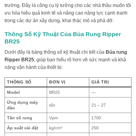
trường. Đây là công cụ lý tưởng cho các nhà thầu muốn tối
ưu hóa hiệu quả kinh tế và nâng cao năng lực cạnh tranh
trong các dự án xây dựng, khai thác mỏ và phá dỡ.
Thông Số Kỹ Thuật Của Búa Rung Ripper
BR25
Dưới đây là bảng thông số kỹ thuật chi tiết của
Búa rung
Ripper BR25
, giúp bạn hiểu rõ hơn về sức mạnh và khả
năng vận hành của thiết bị:
THÔNG SỐ
ĐƠN VỊ
GIÁ TRỊ
Model
BR25
—
Ứng dụng máy
tấn
21 – 27
đào
Tần số rung
Vpm
1700
Áp suất cài đặt
kg/cm²
250