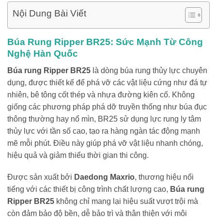
Nội Dung Bài Viết
Búa Rung Ripper BR25: Sức Mạnh Từ Công
Nghệ Hàn Quốc
Búa rung Ripper BR25
là dòng búa rung thủy lực chuyên
dụng, được thiết kế để phá vỡ các vật liệu cứng như đá tự
nhiên, bê tông cốt thép và nhựa đường kiên cố. Không
giống các phương pháp phá dỡ truyền thống như búa đục
thông thường hay nổ mìn, BR25 sử dụng lực rung ly tâm
thủy lực với tần số cao, tạo ra hàng ngàn tác động mạnh
mẽ mỗi phút. Điều này giúp phá vỡ vật liệu nhanh chóng,
hiệu quả và giảm thiểu thời gian thi công.
Được sản xuất bởi
Daedong Maxrio
, thương hiệu nổi
tiếng với các thiết bị công trình chất lượng cao,
Búa rung
Ripper BR25
không chỉ mang lại hiệu suất vượt trội mà
còn đảm bảo độ bền, dễ bảo trì và thân thiện với môi