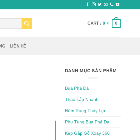
0
CART /
0
₫
ỰNG
LIÊN HỆ
DANH MỤC SẢN PHẨM
Búa Phá Đá
Tháo Lắp Nhanh
Đầm Rung Thủy Lực
Phụ Tùng Búa Phá Đa
Kẹp Gắp Gỗ Xoay 360