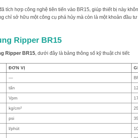
 tích hợp công nghệ tiên tiến vào BR15, giúp thiết bị này khôn
ng chỉ sở hữu một công cụ phá hủy mà còn là một khoản đầu tư ch
ung Ripper BR15
ng Ripper BR15
, dưới đây là bảng thông số kỹ thuật chi tiết:
ĐƠN VỊ
G
—
B
tấn
12
Vpm
1
kg/cm²
2
psi
3
l/phút
1