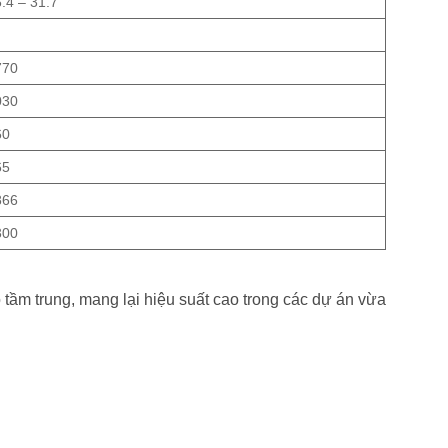
.4 – 31.7
770
030
60
65
866
300
ầm trung, mang lại hiệu suất cao trong các dự án vừa