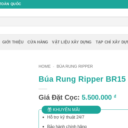
 TOÀN QUỐC
GIỚI THIỆU
CỬA HÀNG
VẬT LIỆU XÂY DỰNG
TẠP CHÍ XÂY D
HOME
-
BÚA RUNG RIPPER
Búa Rung Ripper BR15
Giá Đặt Cọc:
5.500.000
₫
KHUYẾN MÃI
Hỗ trợ kỹ thuật 24/7
Bảo hành chính hãng