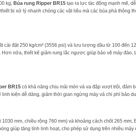
00 kg,
Búa rung Ripper BR15
tạo ra lực tác động mạnh mẽ, dễ
hiết bị xử lý nhanh chóng các vật liệu mà các búa phá thông thư
ất cài đặt 250 kg/cm² (3556 psi) và lưu lượng dầu từ 100 đến 1
. Hơn nữa, thiết kế giảm rung lắc ngược giúp bảo vệ máy đào, 
per BR15
có khả năng chịu mài mòn và va đập vượt trội, đảm bả
thế linh kiện dễ dàng, giảm thời gian ngừng máy và chi phí bảo 
ài 1030 mm, chiều rộng 760 mm) và khoảng cách chốt 265 mm, 
hóng giúp tăng tính linh hoạt, cho phép sử dụng trên nhiều máy 