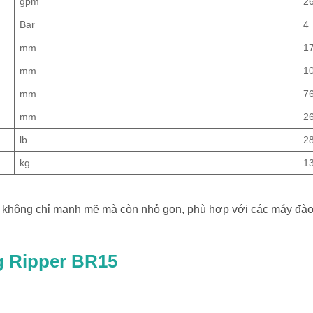
gpm
26
Bar
4
mm
1
mm
1
mm
7
mm
2
lb
2
kg
1
không chỉ mạnh mẽ mà còn nhỏ gọn, phù hợp với các máy đào t
g Ripper BR15