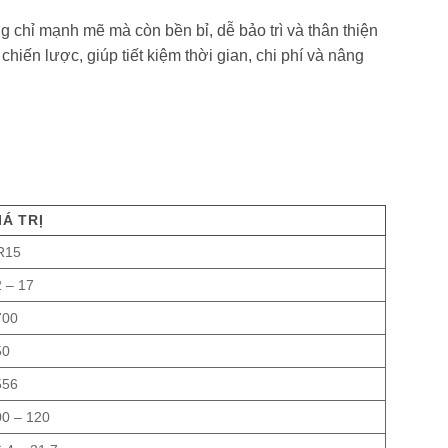
g chỉ mạnh mẽ mà còn bền bỉ, dễ bảo trì và thân thiện
iến lược, giúp tiết kiệm thời gian, chi phí và nâng
IÁ TRỊ
R15
 – 17
700
50
556
00 – 120