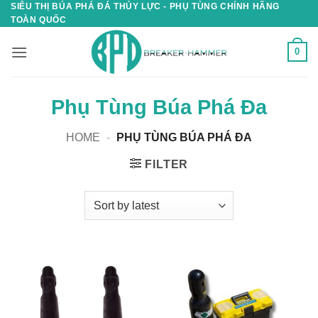
SIÊU THỊ BÚA PHÁ ĐÁ THỦY LỰC - PHỤ TÙNG CHÍNH HÃNG
Skip
TOÀN QUỐC
to
content
0
Phụ Tùng Búa Phá Đa
HOME
-
PHỤ TÙNG BÚA PHÁ ĐA
FILTER