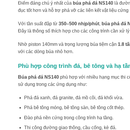
Điểm đáng chú ý nhất của
búa phá đá NS140
là đườn
đục tốt hơn và hỗ trợ phá vỡ các liên kết vật liệu cứng 
Với tần suất đập từ
350–500 nhịp/phút
,
búa phá đá 
Đây là thông số thích hợp cho các công trình cần xử l
Nhờ piston 140mm và trọng lượng búa tiệm cận
1.8 t
với các dòng búa nhỏ hơn.
Phù hợp công trình đá, bê tông và hạ tầ
Búa phá đá NS140
phù hợp với nhiều hạng mục thi c
sử dụng trong các ứng dụng như:
Phá đá xanh, đá granite, đá mồ côi, đá khối vừa.
Phá bê tông móng, bê tông sàn, bê tông cốt thép.
Đào phá nền cứng trong công trình hạ tầng.
Thi công đường giao thông, cầu cống, kè đá.