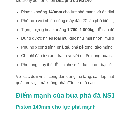
Một số lý do nên chọn
búa phá đá NS140
:
Piston khoảng
140mm
cho lực phá mạnh và ổn địn
Phù hợp với nhiều dòng máy đào 20 tấn phổ biến tạ
Trọng lượng búa khoảng
1.700–1.800kg
, dễ cân đ
Dùng được nhiều loại mũi đục như mũi nhọn, mũi dẹ
Phù hợp công trình phá đá, phá bê tông, đào móng 
Chi phí đầu tư cạnh tranh so với nhiều dòng búa ca
Phụ tùng thay thế dễ tìm như mũi đục, phớt, bạc lót,
Với các đơn vị thi công dân dụng, hạ tầng, san lấp m
quả làm việc mà không phải đầu tư quá cao.
Điểm mạnh của búa phá đá NS
Piston 140mm cho lực phá mạnh