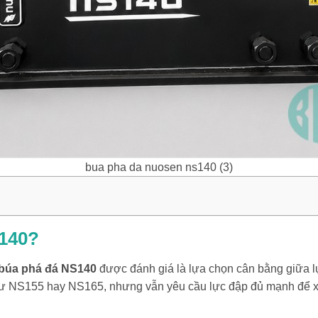
bua pha da nuosen ns140 (3)
S140?
búa phá đá NS140
được đánh giá là lựa chọn cân bằng giữa lự
ư NS155 hay NS165, nhưng vẫn yêu cầu lực đập đủ mạnh để xử 