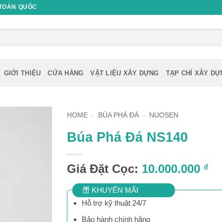
 TOÀN QUỐC
GIỚI THIỆU
CỬA HÀNG
VẬT LIỆU XÂY DỰNG
TẠP CHÍ XÂY D
HOME
-
BÚA PHÁ ĐÁ
-
NUOSEN
Búa Phá Đá NS140
Giá Đặt Cọc:
10.000.000
₫
KHUYẾN MÃI
Hỗ trợ kỹ thuật 24/7
Bảo hành chính hãng