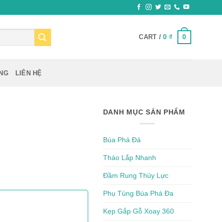
0
CART /
0
₫
ỰNG
LIÊN HỆ
DANH MỤC SẢN PHẨM
Búa Phá Đá
Tháo Lắp Nhanh
Đầm Rung Thủy Lực
Phụ Tùng Búa Phá Đa
Kẹp Gắp Gỗ Xoay 360