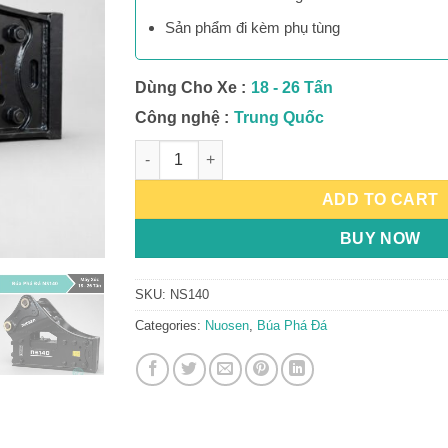
Sản phẩm đi kèm phụ tùng
Dùng Cho Xe :
18 - 26 Tấn
Công nghệ :
Trung Quốc
Búa Phá Đá NS140 quantity
ADD TO CART
BUY NOW
SKU:
NS140
Categories:
Nuosen
,
Búa Phá Đá