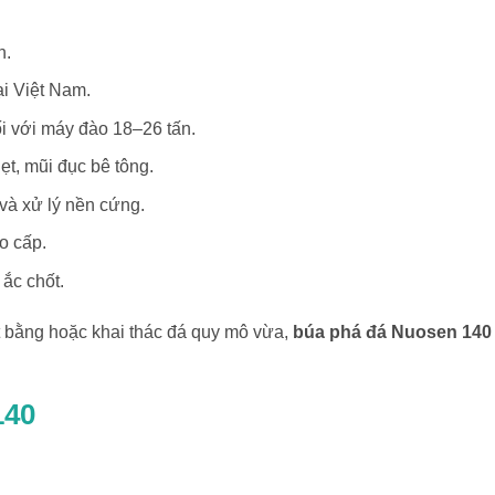
h.
i Việt Nam.
ối với máy đào 18–26 tấn.
t, mũi đục bê tông.
và xử lý nền cứng.
o cấp.
 ắc chốt.
ặt bằng hoặc khai thác đá quy mô vừa,
búa phá đá Nuosen 140
140