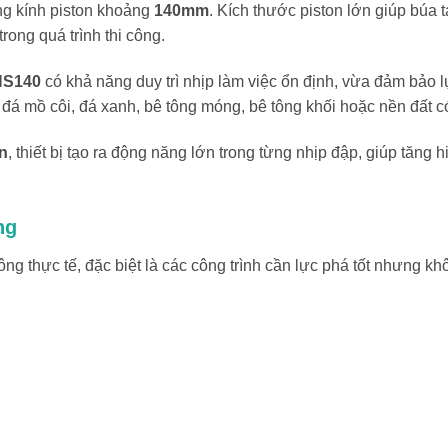
g kính piston khoảng
140mm
. Kích thước piston lớn giúp búa
trong quá trình thi công.
NS140
có khả năng duy trì nhịp làm việc ổn định, vừa đảm bảo
ý đá mồ côi, đá xanh, bê tông móng, bê tông khối hoặc nền đất 
ấn
, thiết bị tạo ra động năng lớn trong từng nhịp đập, giúp tăng h
ng
ông thực tế, đặc biệt là các công trình cần lực phá tốt nhưng