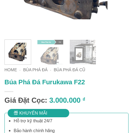
HOME
-
BÚA PHÁ ĐÁ
-
BÚA PHÁ ĐÁ CŨ
Búa Phá Đá Furukawa F22
Giá Đặt Cọc:
3.000.000
₫
KHUYẾN MÃI
Hỗ trợ kỹ thuật 24/7
Bảo hành chính hãng