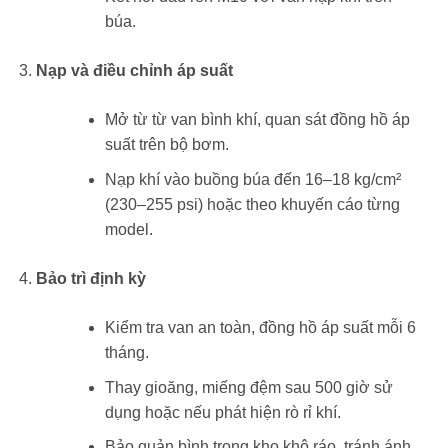
búa.
Nạp và điều chỉnh áp suất
Mở từ từ van bình khí, quan sát đồng hồ áp
suất trên bộ bơm.
Nạp khí vào buồng búa đến 16–18 kg/cm²
(230–255 psi) hoặc theo khuyến cáo từng
model.
Bảo trì định kỳ
Kiểm tra van an toàn, đồng hồ áp suất mỗi 6
tháng.
Thay gioăng, miếng đệm sau 500 giờ sử
dụng hoặc nếu phát hiện rò rỉ khí.
Bảo quản bình trong kho khô ráo, tránh ánh