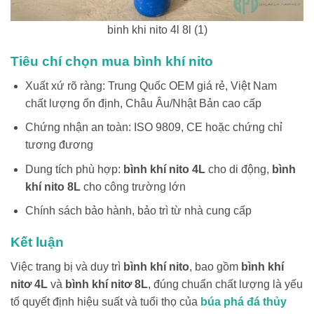
binh khi nito 4l 8l (1)
Tiêu chí chọn mua bình khí nito
Xuất xứ rõ ràng: Trung Quốc OEM giá rẻ, Việt Nam
chất lượng ổn định, Châu Âu/Nhật Bản cao cấp
Chứng nhận an toàn: ISO 9809, CE hoặc chứng chỉ
tương đương
Dung tích phù hợp:
bình khí nito 4L
cho di động,
bình
khí nito 8L
cho công trường lớn
Chính sách bảo hành, bảo trì từ nhà cung cấp
Kết luận
Việc trang bị và duy trì
bình khí nito
, bao gồm
bình khí
nitơ 4L
và
bình khí nitơ 8L
, đúng chuẩn chất lượng là yếu
tố quyết định hiệu suất và tuổi thọ của
búa phá đá thủy