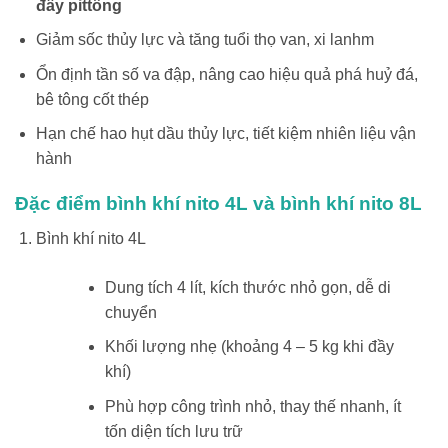
đẩy pittông
Giảm sốc thủy lực và tăng tuổi thọ van, xi lanhm
Ổn định tần số va đập, nâng cao hiệu quả phá huỷ đá,
bê tông cốt thép
Hạn chế hao hụt dầu thủy lực, tiết kiệm nhiên liệu vận
hành
Đặc điểm bình khí nito 4L và bình khí nito 8L
Bình khí nito 4L
Dung tích 4 lít, kích thước nhỏ gọn, dễ di
chuyển
Khối lượng nhẹ (khoảng 4 – 5 kg khi đầy
khí)
Phù hợp công trình nhỏ, thay thế nhanh, ít
tốn diện tích lưu trữ