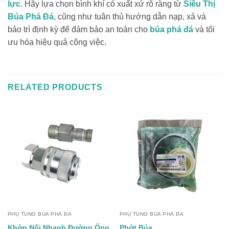
lực
. Hãy lựa chọn bình khí có xuất xứ rõ ràng từ
Siêu Thị
Búa Phá Đá
, cũng như tuân thủ hướng dẫn nạp, xả và
bảo trì định kỳ để đảm bảo an toàn cho
búa phá đá
và tối
ưu hóa hiệu quả công việc.
RELATED PRODUCTS
PHỤ TÙNG BÚA PHÁ ĐA
PHỤ TÙNG BÚA PHÁ ĐA
Khớp Nối Nhanh Đường Ống
Phớt Búa