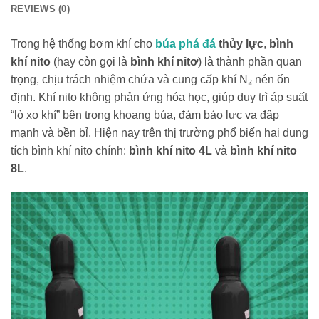
REVIEWS (0)
Trong hệ thống bơm khí cho
búa phá đá
thủy lực
,
bình
khí nito
(hay còn gọi là
bình khí nitơ
) là thành phần quan
trọng, chịu trách nhiệm chứa và cung cấp khí N₂ nén ổn
định. Khí nito không phản ứng hóa học, giúp duy trì áp suất
“lò xo khí” bên trong khoang búa, đảm bảo lực va đập
mạnh và bền bỉ. Hiện nay trên thị trường phổ biến hai dung
tích bình khí nito chính:
bình khí nito 4L
và
bình khí nito
8L
.