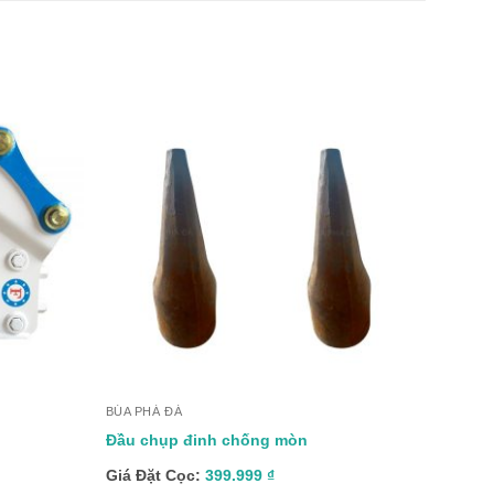
+
+
BÚA PHÁ ĐÁ
BÚA PH
Đầu chụp đinh chống mòn
Búa P
Giá Đặt Cọc:
399.999
₫
Giá Đ