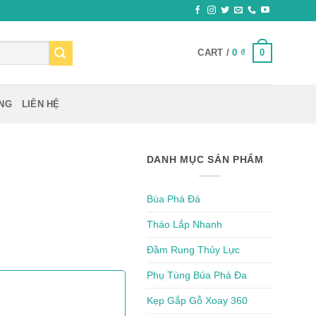
0
CART /
0
₫
ỰNG
LIÊN HỆ
DANH MỤC SẢN PHẨM
Búa Phá Đá
Tháo Lắp Nhanh
Đầm Rung Thủy Lực
Phụ Tùng Búa Phá Đa
Kẹp Gắp Gỗ Xoay 360