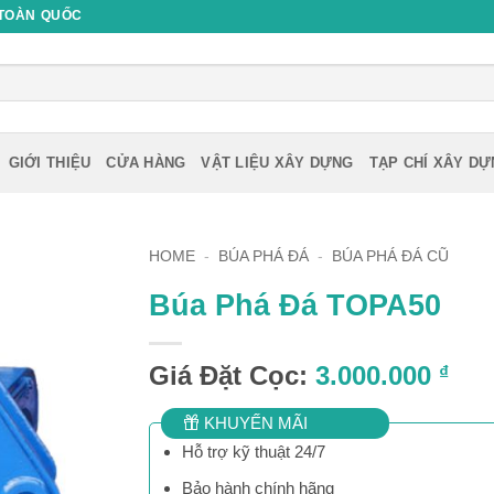
 TOÀN QUỐC
GIỚI THIỆU
CỬA HÀNG
VẬT LIỆU XÂY DỰNG
TẠP CHÍ XÂY D
HOME
-
BÚA PHÁ ĐÁ
-
BÚA PHÁ ĐÁ CŨ
Búa Phá Đá TOPA50
Giá Đặt Cọc:
3.000.000
₫
KHUYẾN MÃI
Hỗ trợ kỹ thuật 24/7
Bảo hành chính hãng