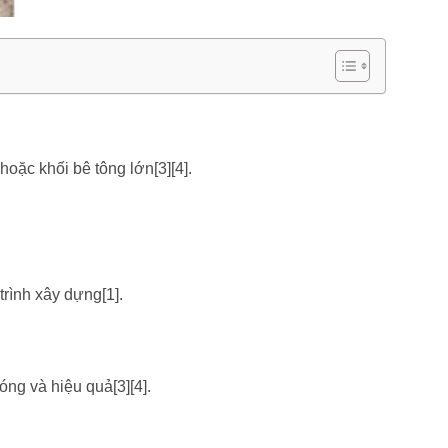
ặc khối bê tông lớn[3][4].
trình xây dựng[1].
ng và hiệu quả[3][4].