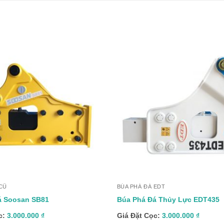
+
CŨ
BÚA PHÁ ĐÁ EDT
á Soosan SB81
Búa Phá Đá Thủy Lực EDT435
c:
3.000.000
₫
Giá Đặt Cọc:
3.000.000
₫