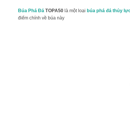
Búa Phá Đá
TOPA50
là một loại
búa phá đá thủy lự
điểm chính về búa này