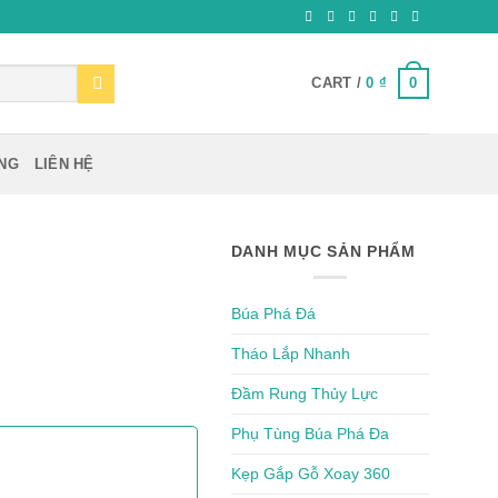
0
CART /
0
₫
ỰNG
LIÊN HỆ
DANH MỤC SẢN PHẨM
Búa Phá Đá
Tháo Lắp Nhanh
Đầm Rung Thủy Lực
Phụ Tùng Búa Phá Đa
Kẹp Gắp Gỗ Xoay 360