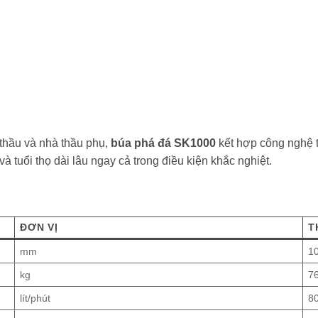
 thầu và nhà thầu phụ,
búa phá đá SK1000
kết hợp công nghệ t
à tuổi thọ dài lâu ngay cả trong điều kiện khắc nghiệt.
ĐƠN VỊ
T
mm
1
kg
7
lít/phút
8