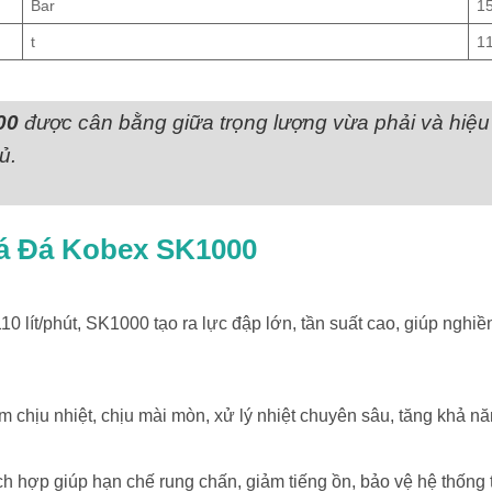
Bar
1
t
11
00
được cân bằng giữa trọng lượng vừa phải và hiệ
ủ.
há Đá Kobex SK1000
0 lít/phút, SK1000 tạo ra lực đập lớn, tần suất cao, giúp nghiề
m chịu nhiệt, chịu mài mòn, xử lý nhiệt chuyên sâu, tăng khả 
ích hợp giúp hạn chế rung chấn, giảm tiếng ồn, bảo vệ hệ thống