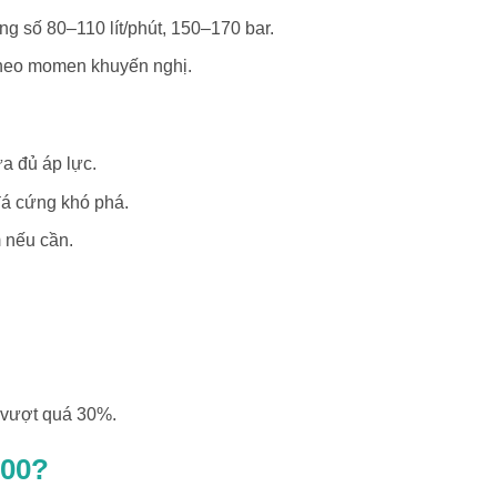
g số 80–110 lít/phút, 150–170 bar.
 theo momen khuyến nghị.
a đủ áp lực.
đá cứng khó phá.
 nếu cần.
 vượt quá 30%.
000?