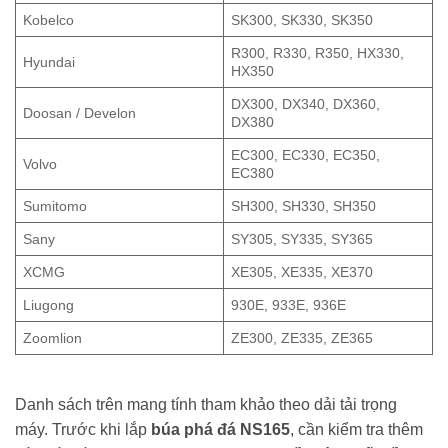
Kobelco
SK300, SK330, SK350
R300, R330, R350, HX330,
Hyundai
HX350
DX300, DX340, DX360,
Doosan / Develon
DX380
EC300, EC330, EC350,
Volvo
EC380
Sumitomo
SH300, SH330, SH350
Sany
SY305, SY335, SY365
XCMG
XE305, XE335, XE370
Liugong
930E, 933E, 936E
Zoomlion
ZE300, ZE335, ZE365
Danh sách trên mang tính tham khảo theo dải tải trọng
máy. Trước khi lắp
búa phá đá NS165
, cần kiểm tra thêm