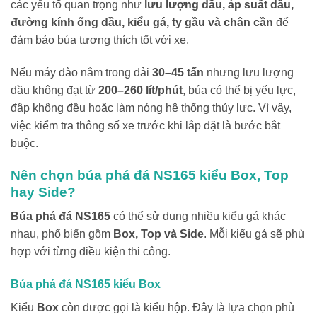
các yếu tố quan trọng như
lưu lượng dầu, áp suất dầu,
đường kính ống dầu, kiểu gá, ty gầu và chân cần
để
đảm bảo búa tương thích tốt với xe.
Nếu máy đào nằm trong dải
30–45 tấn
nhưng lưu lượng
dầu không đạt từ
200–260 lít/phút
, búa có thể bị yếu lực,
đập không đều hoặc làm nóng hệ thống thủy lực. Vì vậy,
việc kiểm tra thông số xe trước khi lắp đặt là bước bắt
buộc.
Nên chọn búa phá đá NS165 kiểu Box, Top
hay Side?
Búa phá đá NS165
có thể sử dụng nhiều kiểu gá khác
nhau, phổ biến gồm
Box, Top và Side
. Mỗi kiểu gá sẽ phù
hợp với từng điều kiện thi công.
Búa phá đá NS165 kiểu Box
Kiểu
Box
còn được gọi là kiểu hộp. Đây là lựa chọn phù