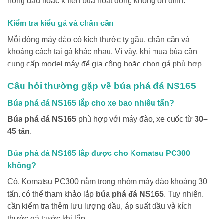
nóng dầu hoặc khiến búa hoạt động không ổn định.
Kiểm tra kiểu gá và chân cần
Mỗi dòng máy đào có kích thước ty gầu, chân cần và
khoảng cách tai gá khác nhau. Vì vậy, khi mua búa cần
cung cấp model máy để gia công hoặc chọn gá phù hợp.
Câu hỏi thường gặp về búa phá đá NS165
Búa phá đá NS165 lắp cho xe bao nhiêu tấn?
Búa phá đá NS165
phù hợp với máy đào, xe cuốc từ
30–
45 tấn
.
Búa phá đá NS165 lắp được cho Komatsu PC300
không?
Có. Komatsu PC300 nằm trong nhóm máy đào khoảng 30
tấn, có thể tham khảo lắp
búa phá đá NS165
. Tuy nhiên,
cần kiểm tra thêm lưu lượng dầu, áp suất dầu và kích
thước gá trước khi lắp.