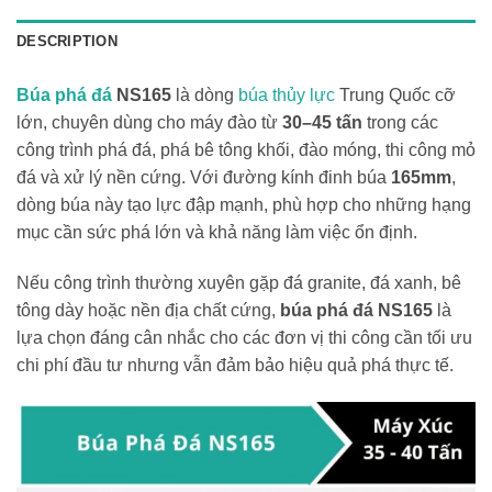
DESCRIPTION
Búa phá đá
NS165
là dòng
búa thủy lực
Trung Quốc cỡ
lớn, chuyên dùng cho máy đào từ
30–45 tấn
trong các
công trình phá đá, phá bê tông khối, đào móng, thi công mỏ
đá và xử lý nền cứng. Với đường kính đinh búa
165mm
,
dòng búa này tạo lực đập mạnh, phù hợp cho những hạng
mục cần sức phá lớn và khả năng làm việc ổn định.
Nếu công trình thường xuyên gặp đá granite, đá xanh, bê
tông dày hoặc nền địa chất cứng,
búa phá đá NS165
là
lựa chọn đáng cân nhắc cho các đơn vị thi công cần tối ưu
chi phí đầu tư nhưng vẫn đảm bảo hiệu quả phá thực tế.