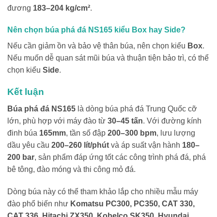
đương
183–204 kg/cm²
.
Nên chọn búa phá đá NS165 kiểu Box hay Side?
Nếu cần giảm ồn và bảo vệ thân búa, nên chọn kiểu
Box
.
Nếu muốn dễ quan sát mũi búa và thuận tiện bảo trì, có thể
chọn kiểu
Side
.
Kết luận
Búa phá đá NS165
là dòng búa phá đá Trung Quốc cỡ
lớn, phù hợp với máy đào từ
30–45 tấn
. Với đường kính
đinh búa
165mm
, tần số đập
200–300 bpm
, lưu lượng
dầu yêu cầu
200–260 lít/phút
và áp suất vận hành
180–
200 bar
, sản phẩm đáp ứng tốt các công trình phá đá, phá
bê tông, đào móng và thi công mỏ đá.
Dòng búa này có thể tham khảo lắp cho nhiều mẫu máy
đào phổ biến như
Komatsu PC300, PC350, CAT 330,
CAT 336, Hitachi ZX350, Kobelco SK350, Hyundai