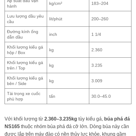
Áp suất dầu vận
kg/cm²
183–204
hành
Lưu lượng dầu yêu
lít/phút
200–260
cầu
Đường kính ống
inch
1 1/4
dẫn dầu
Khối lượng kiểu gá
kg
2.360
hộp / Box
Khối lượng kiểu gá
kg
3.235
trên / Top
Khối lượng kiểu gá
kg
3.009
bên / Side
Tải trọng xe cuốc
tấn
30.0–45.0
phù hợp
Với khối lượng từ
2.360–3.235kg
tùy kiểu gá,
búa phá đá
NS165
thuộc nhóm búa phá đá cỡ lớn. Dòng búa này cần
được lắp trên máy đào có nền thủy lực khỏe, khung gầm