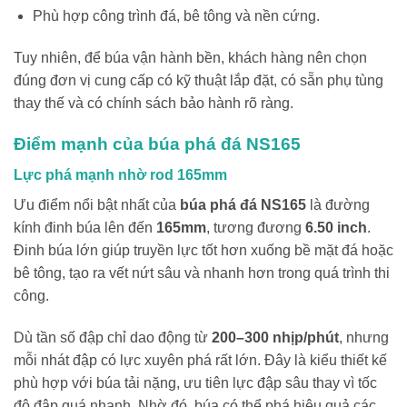
Phù hợp công trình đá, bê tông và nền cứng.
Tuy nhiên, để búa vận hành bền, khách hàng nên chọn
đúng đơn vị cung cấp có kỹ thuật lắp đặt, có sẵn phụ tùng
thay thế và có chính sách bảo hành rõ ràng.
Điểm mạnh của búa phá đá NS165
Lực phá mạnh nhờ rod 165mm
Ưu điểm nổi bật nhất của
búa phá đá NS165
là đường
kính đinh búa lên đến
165mm
, tương đương
6.50 inch
.
Đinh búa lớn giúp truyền lực tốt hơn xuống bề mặt đá hoặc
bê tông, tạo ra vết nứt sâu và nhanh hơn trong quá trình thi
công.
Dù tần số đập chỉ dao động từ
200–300 nhịp/phút
, nhưng
mỗi nhát đập có lực xuyên phá rất lớn. Đây là kiểu thiết kế
phù hợp với búa tải nặng, ưu tiên lực đập sâu thay vì tốc
độ đập quá nhanh. Nhờ đó, búa có thể phá hiệu quả các