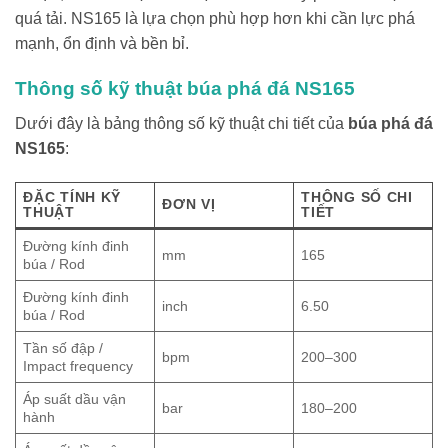
quá tải. NS165 là lựa chọn phù hợp hơn khi cần lực phá
mạnh, ổn định và bền bỉ.
Thông số kỹ thuật búa phá đá NS165
Dưới đây là bảng thông số kỹ thuật chi tiết của
búa phá đá
NS165
:
ĐẶC TÍNH KỸ
THÔNG SỐ CHI
ĐƠN VỊ
THUẬT
TIẾT
Đường kính đinh
mm
165
búa / Rod
Đường kính đinh
inch
6.50
búa / Rod
Tần số đập /
bpm
200–300
Impact frequency
Áp suất dầu vận
bar
180–200
hành