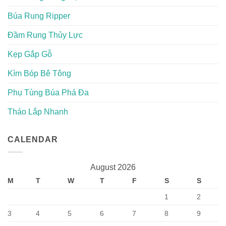
Búa Rung Ripper
Đầm Rung Thủy Lực
Kẹp Gắp Gỗ
Kìm Bóp Bê Tông
Phụ Tùng Búa Phá Đa
Tháo Lắp Nhanh
CALENDAR
August 2026
M
T
W
T
F
S
S
1
2
3
4
5
6
7
8
9