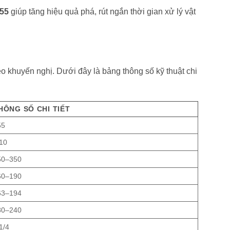
55
giúp tăng hiệu quả phá, rút ngắn thời gian xử lý vật
o khuyến nghị. Dưới đây là bảng thông số kỹ thuật chi
HÔNG SỐ CHI TIẾT
55
.10
50–350
60–190
63–194
80–240
1/4