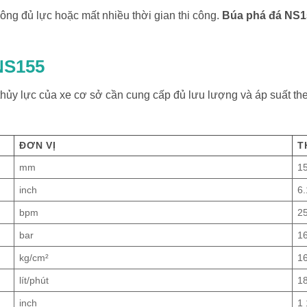
ng đủ lực hoặc mất nhiều thời gian thi công.
Búa phá đá NS1
NS155
ủy lực của xe cơ sở cần cung cấp đủ lưu lượng và áp suất the
ĐƠN VỊ
T
mm
1
inch
6
bpm
2
bar
1
kg/cm²
1
lít/phút
1
inch
1 