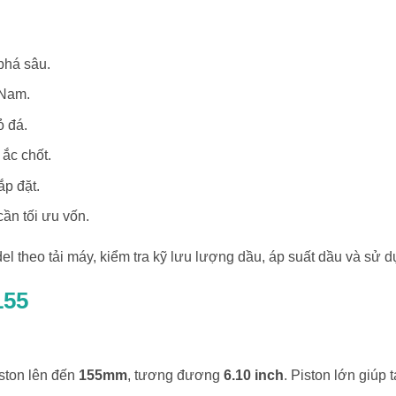
phá sâu.
 Nam.
ỏ đá.
 ắc chốt.
ắp đặt.
cần tối ưu vốn.
heo tải máy, kiểm tra kỹ lưu lượng dầu, áp suất dầu và sử dụn
155
ston lên đến
155mm
, tương đương
6.10 inch
. Piston lớn giúp