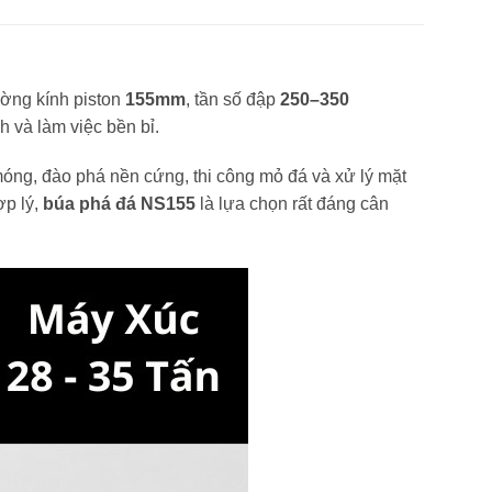
ường kính piston
155mm
, tần số đập
250–350
h và làm việc bền bỉ.
óng, đào phá nền cứng, thi công mỏ đá và xử lý mặt
ợp lý,
búa phá đá NS155
là lựa chọn rất đáng cân