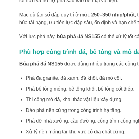
tốt hơn và hỗ trợ phá sâu vào bề mặt vật liệu.
Mặc dù tần số đập duy trì ở mức
250–350 nhịp/phút
,
búa tải nặng, ưu tiên lực đập sâu, ổn định và hạn chế 
Với lực phá này,
búa phá đá NS155
có thể xử lý tốt 
Phù hợp công trình đá, bê tông và mỏ đ
Búa phá đá NS155
được dùng nhiều trong các công tr
Phá đá granite, đá xanh, đá khối, đá mồ côi.
Phá bê tông móng, bê tông khối, bê tông cốt thép.
Thi công mỏ đá, khai thác vật liệu xây dựng.
Đào phá nền cứng trong công trình hạ tầng.
Phá dỡ nhà xưởng, cầu đường, công trình công ng
Xử lý nền móng tại khu vực có địa chất cứng.