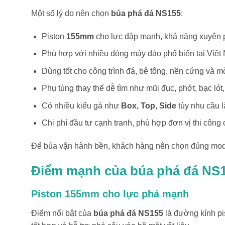
Một số lý do nên chọn
búa phá đá NS155
:
Piston
155mm
cho lực đập mạnh, khả năng xuyên 
Phù hợp với nhiều dòng máy đào phổ biến tại Việt
Dùng tốt cho công trình đá, bê tông, nền cứng và m
Phụ tùng thay thế dễ tìm như mũi đục, phớt, bạc lót,
Có nhiều kiểu gá như
Box, Top, Side
tùy nhu cầu l
Chi phí đầu tư cạnh tranh, phù hợp đơn vị thi công 
Để búa vận hành bền, khách hàng nên chọn đúng model t
Điểm mạnh của búa phá đá NS
Piston 155mm cho lực phá mạnh
Điểm nổi bật của
búa phá đá NS155
là đường kính pi