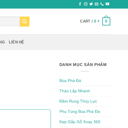
0
CART /
0
₫
ỰNG
LIÊN HỆ
DANH MỤC SẢN PHẨM
Búa Phá Đá
Tháo Lắp Nhanh
Đầm Rung Thủy Lực
Phụ Tùng Búa Phá Đa
Kẹp Gắp Gỗ Xoay 360