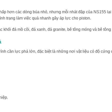
 thấp hơn các dòng búa nhỏ, nhưng mỗi nhát đập của NS155 lại c
tình trạng làm việc quá nhanh gây áp lực cho piston.
các khối đá mồ côi, đá xanh, đá granite, bê tông móng và bê tông
á
ình cần lực phá lớn, đặc biệt là những nơi vật liệu có độ cứ
hiệp.