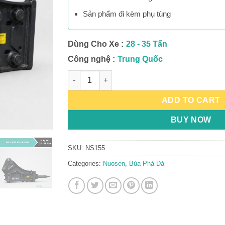
Sản phẩm đi kèm phụ tùng
Dùng Cho Xe :
28 - 35 Tấn
Công nghệ :
Trung Quốc
Búa Phá Đá NS155 quantity
ADD TO CART
BUY NOW
SKU:
NS155
Categories:
Nuosen
,
Búa Phá Đá