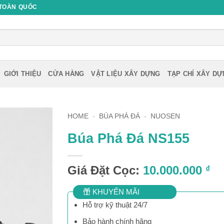
 TOÀN QUỐC
GIỚI THIỆU
CỬA HÀNG
VẬT LIỆU XÂY DỰNG
TẠP CHÍ XÂY D
HOME
-
BÚA PHÁ ĐÁ
-
NUOSEN
Búa Phá Đá NS155
Giá Đặt Cọc:
10.000.000
₫
KHUYẾN MÃI
Hỗ trợ kỹ thuật 24/7
Bảo hành chính hãng