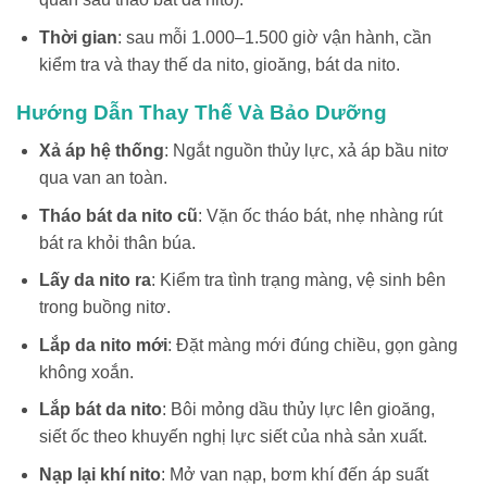
Thời gian
: sau mỗi 1.000–1.500 giờ vận hành, cần
kiểm tra và thay thế da nito, gioăng, bát da nito.
Hướng Dẫn Thay Thế Và Bảo Dưỡng
Xả áp hệ thống
: Ngắt nguồn thủy lực, xả áp bầu nitơ
qua van an toàn.
Tháo bát da nito cũ
: Vặn ốc tháo bát, nhẹ nhàng rút
bát ra khỏi thân búa.
Lấy da nito ra
: Kiểm tra tình trạng màng, vệ sinh bên
trong buồng nitơ.
Lắp da nito mới
: Đặt màng mới đúng chiều, gọn gàng
không xoắn.
Lắp bát da nito
: Bôi mỏng dầu thủy lực lên gioăng,
siết ốc theo khuyến nghị lực siết của nhà sản xuất.
Nạp lại khí nito
: Mở van nạp, bơm khí đến áp suất