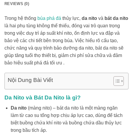
REVIEWS (0)
Trong hệ thống
búa phá đá
thủy lực,
da nito
và
bát da nito
là hai phụ tùng không thể thiếu, đóng vai trò quan trọng
trong việc duy trì áp suất khí nito, ổn định lực va đập và
bảo vệ các chi tiết bên trong búa. Việc hiểu rõ cấu tạo,
chức năng và quy trình bảo dưỡng da nito, bát da nito sẽ
giúp tăng tuổi thọ thiết bị, giảm chi phí sửa chữa và đảm
bảo hiệu suất phá đá tối ưu .
Nội Dung Bài Viết
Da Nito và Bát Da Nito là gì?
Da nito
(màng nito) – bát da nito là một màng ngăn
làm từ cao su tổng hợp chịu áp lực cao, dùng để tách
biệt buồng chứa khí nito và buồng chứa dầu thủy lực
trong bầu tích áp.