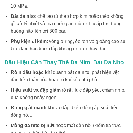
10 MPa.
Bát da nito
: chế tạo từ thép hợp kim hoặc thép không
gỉ, xử lý nhiệt và mạ chống ăn mòn, chịu áp lực trong
buồng nitơ lên tới 300 bar.
Phụ kiện đi kèm
: vòng o-ring, ốc ren và gioăng cao su
kín, đảm bảo khớp lắp không rò rỉ khí hay dầu.
Dấu Hiệu Cần Thay Thế Da Nito, Bát Da Nito
Rò rỉ dầu hoặc khí
quanh bát da nito, phát hiện vệt
dầu trên thân búa hoặc xì khí kêu phì phò.
Hiệu suất va đập giảm
rõ rệt: lực đập yếu, chậm nhịp,
búa không nhảy ngon.
Rung giật mạnh
khi va đập, biến động áp suất trên
đồng hồ…
Màng da nito bị nứt
hoặc mất đàn hồi (kiểm tra trực
quan sau tháo bát da nito).