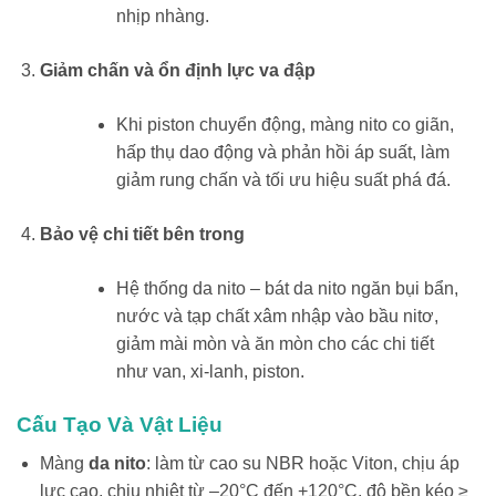
nhịp nhàng.
Giảm chấn và ổn định lực va đập
Khi piston chuyển động, màng nito co giãn,
hấp thụ dao động và phản hồi áp suất, làm
giảm rung chấn và tối ưu hiệu suất phá đá.
Bảo vệ chi tiết bên trong
Hệ thống da nito – bát da nito ngăn bụi bẩn,
nước và tạp chất xâm nhập vào bầu nitơ,
giảm mài mòn và ăn mòn cho các chi tiết
như van, xi-lanh, piston.
Cấu Tạo Và Vật Liệu
Màng
da nito
: làm từ cao su NBR hoặc Viton, chịu áp
lực cao, chịu nhiệt từ –20°C đến +120°C, độ bền kéo ≥