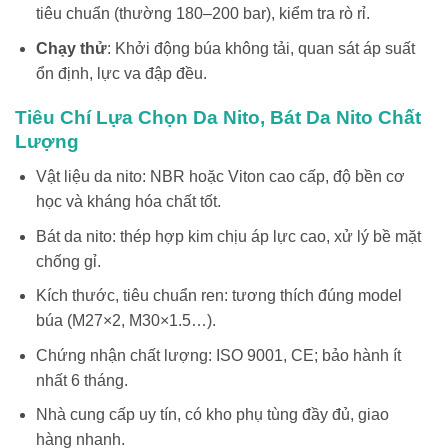
tiêu chuẩn (thường 180–200 bar), kiểm tra rò rỉ.
Chạy thử
: Khởi động búa không tải, quan sát áp suất
ổn định, lực va đập đều.
Tiêu Chí Lựa Chọn Da Nito, Bát Da Nito Chất
Lượng
Vật liệu da nito: NBR hoặc Viton cao cấp, độ bền cơ
học và kháng hóa chất tốt.
Bát da nito: thép hợp kim chịu áp lực cao, xử lý bề mặt
chống gỉ.
Kích thước, tiêu chuẩn ren: tương thích đúng model
búa (M27×2, M30×1.5…).
Chứng nhận chất lượng: ISO 9001, CE; bảo hành ít
nhất 6 tháng.
Nhà cung cấp uy tín, có kho phụ tùng đầy đủ, giao
hàng nhanh.